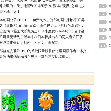
部作品讲述了“人类”和“梦魔”的战斗故事，藤原梦路是个拥
暑假里的一天，他遇到了徘徊于“幻界”与“现界”之间的少
魔的战斗之中。
公司J.C.STAFF负责制作。这部动画的制作班底异
版《龙珠Z》的山内重保，角色设计是《灼眼的夏娜》系
曾为《霸王大系龙骑士》《小魔女DoReMi》等名作谱
片尾曲更请到了近年来在日本极其出名的同人音乐团队
佐仓绫音将分别为动画中的男女主角配音。
蓝光光碟和DVD的首批限量版将赠送漫画原作者牛木义
集数的影像制品将以每月一部的速度陆续推出。