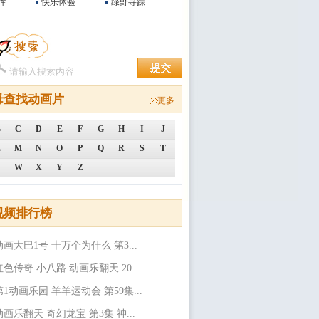
库
快乐体验
绿野寻踪
母查找动画片
更多
B
C
D
E
F
G
H
I
J
L
M
N
O
P
Q
R
S
T
V
W
X
Y
Z
视频排行榜
动画大巴1号 十万个为什么 第3...
红色传奇 小八路 动画乐翻天 20...
第1动画乐园 羊羊运动会 第59集...
动画乐翻天 奇幻龙宝 第3集 神...