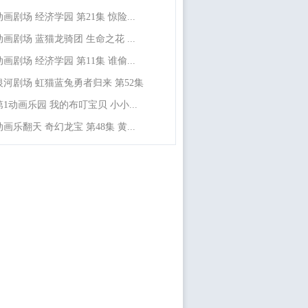
动画剧场 经济学园 第21集 惊险...
动画剧场 蓝猫龙骑团 生命之花 ...
动画剧场 经济学园 第11集 谁偷...
银河剧场 虹猫蓝兔勇者归来 第52集
第1动画乐园 我的布叮宝贝 小小...
动画乐翻天 奇幻龙宝 第48集 黄...