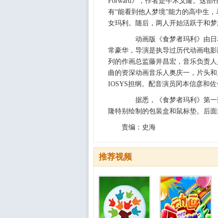
Forward》，作者是牛木义隆。这
有“能看到他人梦境”能力的高中生，
女玛利。随后，两人开始活跃于和梦
动画版《食梦者玛利》由日本动画
常豪华，导演是执导过历代动画电影
列的作画总监藤井昌宏，音乐负责人是
曲的资深动画音乐人奥庆一，片头和
IOSYS担纲。配音演员冈本信彦和
据悉，《食梦者玛利》第一部
隆特别绘制的包装盒和鼠标垫。后面
责编：史海
推荐视频