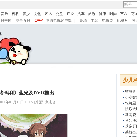
音乐
科教
青少
文化
艺术
公益
产经
汽车
旅游
健康
时尚
三农
商
直播中国
赛事直播
网络电视客户端
|
高清
电影
电视剧
纪录片
动
少儿
智慧树
者玛利》蓝光及DVD推出
小小智
11年01月13日 10:05 | 来源:
少儿台
银河剧
快乐大
新闻袋
音乐快
芝麻开
英雄出