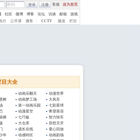
客服
设为首页
登录
注册
城
社区
微博
博客
论坛
访谈
邮箱
游戏
画片
公开课
播客
|
CCTV
频道
栏目
栏目大全
动画乐翻天
动漫世界
慧树
动画梦工场
大风车
场
第一动画乐园
七彩星球
巴
动漫星空
希望英语
袋裤
七巧板
智力快车
递
大仓库
异想天开
门
成长在线
童心回放
少年
动感特区
动画剧场