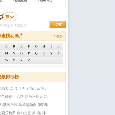
库
快乐体验
绿野寻踪
母查找动画片
更多
B
C
D
E
F
G
H
I
J
L
M
N
O
P
Q
R
S
T
V
W
X
Y
Z
视频排行榜
动画大巴1号 十万个为什么 第3...
红色传奇 小八路 动画乐翻天 20...
第1动画乐园 羊羊运动会 第59集...
动画乐翻天 奇幻龙宝 第3集 神...