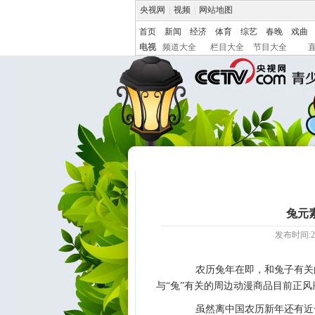
央视网
|
视频
|
网站地图
首页
新闻
经济
体育
综艺
春晚
戏曲
电视
频道大全
栏目大全
节目大全
兔元
发布时间:20
农历兔年在即，和兔子有关的
与“兔”有关的周边动漫商品目前正
虽然离中国农历新年还有近一