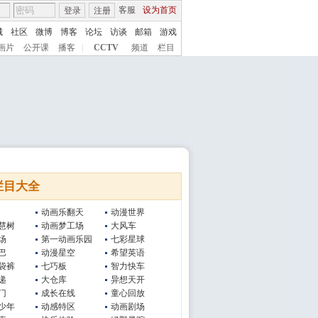
客服
设为首页
登录
注册
城
社区
微博
博客
论坛
访谈
邮箱
游戏
画片
公开课
播客
|
CCTV
频道
栏目
栏目大全
动画乐翻天
动漫世界
慧树
动画梦工场
大风车
场
第一动画乐园
七彩星球
巴
动漫星空
希望英语
袋裤
七巧板
智力快车
递
大仓库
异想天开
门
成长在线
童心回放
少年
动感特区
动画剧场