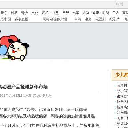
音乐
科教
青少
文化
艺术
公益
产经
汽车
旅游
健康
时尚
三农
商
直播中国
赛事直播
网络电视客户端
|
高清
电影
电视剧
纪录片
动
少儿
智慧树
素动漫产品抢滩新年市场
小小智
11年01月13日 10:00 | 来源:
少儿台
银河剧
快乐大
新闻袋
东西也“火”了起来。记者近日发现，兔子玩偶等
音乐快
风靡各大商场以及精品玩偶店，顾客的选购热情普遍升温。
芝麻开
英雄出
个月时间，但目前在各种玩具礼品市场上，与兔年相关