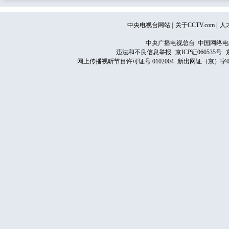
中央电视台网站
|
关于CCTV.com
|
人
中央广播电视总台 中国网络电
违法和不良信息举报
京ICP证060535号
网上传播视听节目许可证号 0102004
新出网证（京）字0