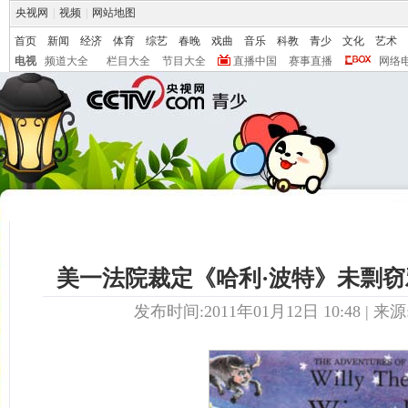
央视网
|
视频
|
网站地图
首页
新闻
经济
体育
综艺
春晚
戏曲
音乐
科教
青少
文化
艺术
电视
频道大全
栏目大全
节目大全
直播中国
赛事直播
网络
美一法院裁定《哈利·波特》未剽
发布时间:2011年01月12日 10:48 | 来源