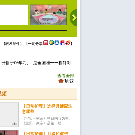
 【
转发邮件
】 【
一键分享
】
开播于06年7月，是全国唯一一档针对
查看全部
顶
/
踩
视频
【日常护理】选择月嫂应注
意哪些
《宝贝一家亲》栏目内容为主。
《宝贝一家亲》是第一档...
【日常护理】月嫂如何选