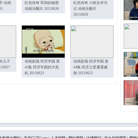
手 动画
红色传奇 军鸽的秘密
红色传奇 小铁头夺马
01
动画乐翻天 20110630
记 动画乐翻天
20110629
的儿子
动画剧场 经济学园 第
动画剧场 经济学园 第
10627
43集 经济学园的大危
44集 经济之星遭遇威
机 20110623
胁 20110623