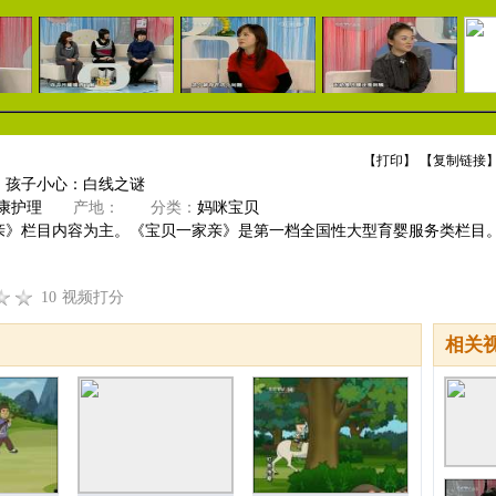
【
打印
】 【
复制链接
】
】孩子小心：白线之谜
康护理
产地：
分类：
妈咪宝贝
亲》栏目内容为主。《宝贝一家亲》是第一档全国性大型育婴服务类栏目。
10
视频打分
相关