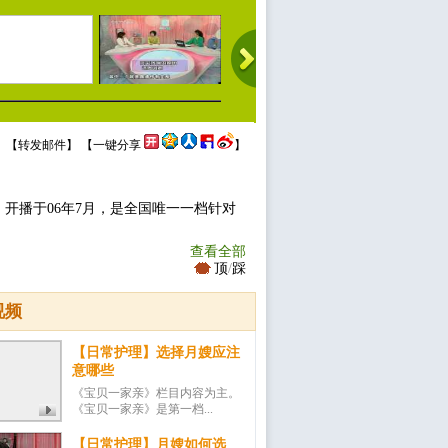
 【
转发邮件
】 【
一键分享
】
开播于06年7月，是全国唯一一档针对
查看全部
顶
/
踩
视频
【日常护理】选择月嫂应注
意哪些
《宝贝一家亲》栏目内容为主。
《宝贝一家亲》是第一档...
【日常护理】月嫂如何选