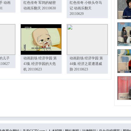
手 动画
红色传奇 军鸽的秘密
红色传奇 小铁头夺马
01
动画乐翻天 20110630
记 动画乐翻天
20110629
的儿子
动画剧场 经济学园 第
动画剧场 经济学园 第
10627
43集 经济学园的大危
44集 经济之星遭遇威
机 20110623
胁 20110623