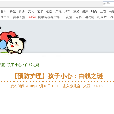
音乐
科教
青少
文化
艺术
公益
产经
汽车
旅游
健康
时尚
三农
商
直播中国
赛事直播
网络电视客户端
|
高清
电影
电视剧
纪录片
动
护理】孩子小心：白线之谜
【预防护理】孩子小心：白线之谜
发布时间:2010年02月10日 15:11 |
进入少儿台
|
来源：CNTV