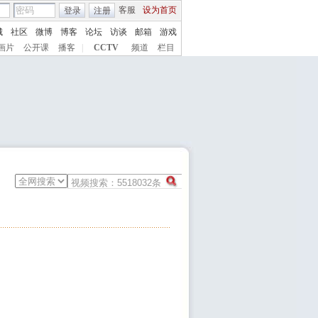
客服
设为首页
登录
注册
城
社区
微博
博客
论坛
访谈
邮箱
游戏
画片
公开课
播客
|
CCTV
频道
栏目