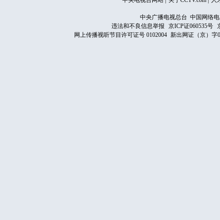
中央电视台网站
|
关于CCTV.com
|
人
中央广播电视总台 中国网络电
违法和不良信息举报
京ICP证060535号
网上传播视听节目许可证号 0102004
新出网证（京）字0