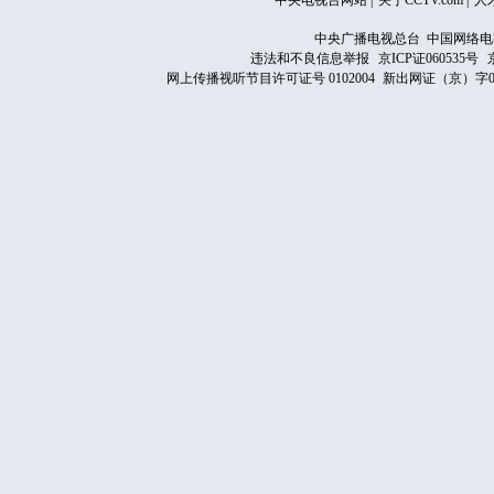
中央电视台网站
|
关于CCTV.com
|
人
中央广播电视总台 中国网络电
违法和不良信息举报
京ICP证060535号
网上传播视听节目许可证号 0102004
新出网证（京）字0