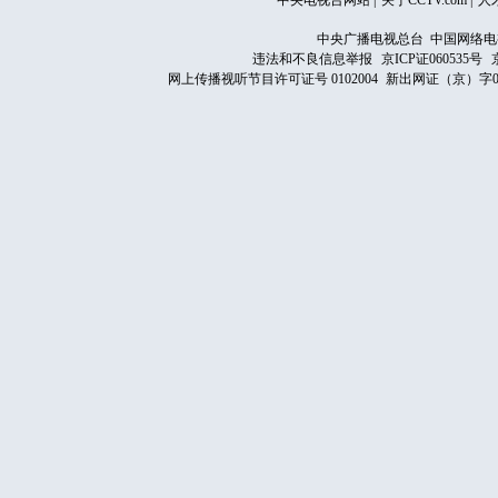
中央电视台网站
|
关于CCTV.com
|
人
中央广播电视总台 中国网络电
违法和不良信息举报
京ICP证060535号
网上传播视听节目许可证号 0102004
新出网证（京）字0