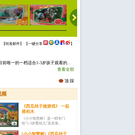
 【
转发邮件
】 【
一键分享
】
唯一的一档适合1-3岁孩子观看的...
查看全部
顶
/
踩
视频
《西瓜桔子做游戏》 一起
搭积木
《小小智慧树》是一档专门
给“1-3岁婴幼儿”及其爸...
[小小智慧树]《西瓜桔子