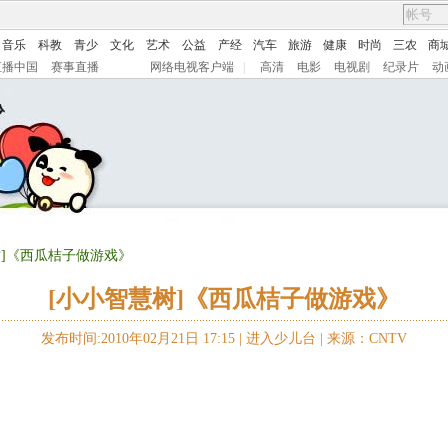
音乐
科教
青少
文化
艺术
公益
产经
汽车
旅游
健康
时尚
三农
商
直播中国
赛事直播
网络电视客户端
|
高清
电影
电视剧
纪录片
动
树]《西瓜桔子做游戏》
[小小智慧树]《西瓜桔子做游戏》
发布时间:2010年02月21日 17:15 |
进入少儿台
|
来源：CNTV