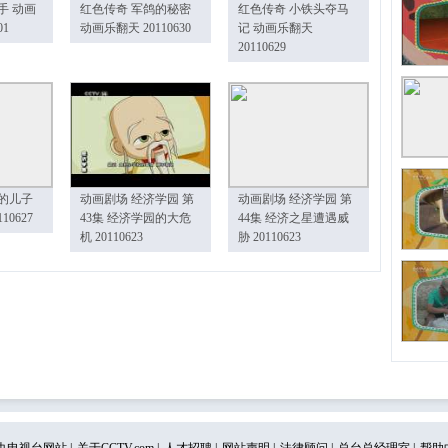
手 动画
红色传奇 军鸽的秘密
红色传奇 小铁头夺马
01
动画乐翻天 20110630
记 动画乐翻天
20110629
的儿子
动画剧场 经济学园 第
动画剧场 经济学园 第
10627
43集 经济学园的大危
44集 经济之星遭遇威
机 20110623
胁 20110623