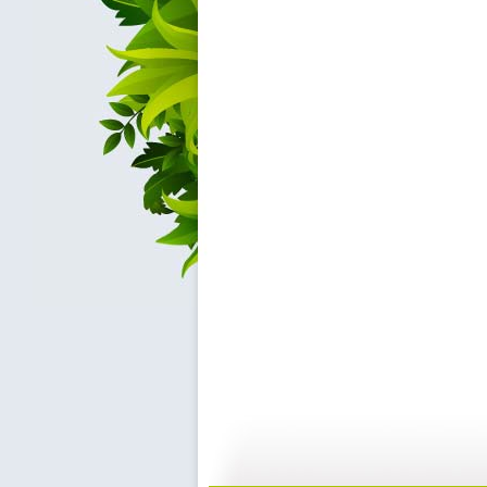
《西瓜桔子...
[小小智慧?..
06:52
0