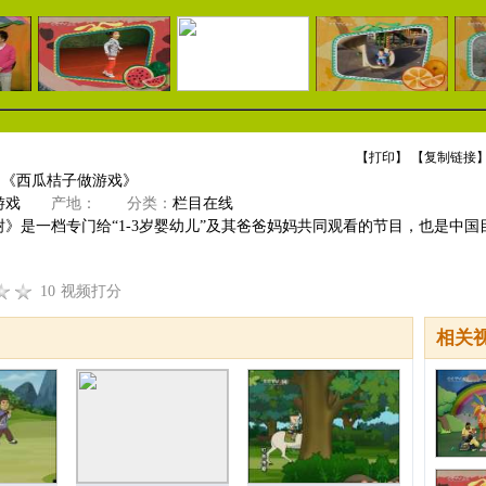
【
打印
】 【
复制链接
】
]《西瓜桔子做游戏》
游戏
产地：
分类：
栏目在线
》是一档专门给“1-3岁婴幼儿”及其爸爸妈妈共同观看的节目，也是中国目前
10
视频打分
相关