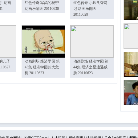
手 动画
红色传奇 军鸽的秘密
红色传奇 小铁头夺马
01
动画乐翻天 20110630
记 动画乐翻天
20110629
的儿子
动画剧场 经济学园 第
动画剧场 经济学园 第
10627
43集 经济学园的大危
44集 经济之星遭遇威
机 20110623
胁 20110623