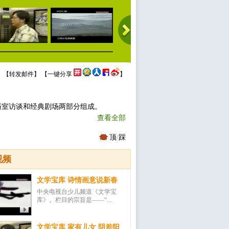
 【
转发邮件
】 【
一键分享
】
播室访谈和经典剧场两部分组成。
查看全部
顶
/
踩
视频
文学宝库 诗情画意说新春
中央电视台少儿频道《文学宝
库》。栏目的宗旨是——“...
文学宝库 家有儿女 阴差阳