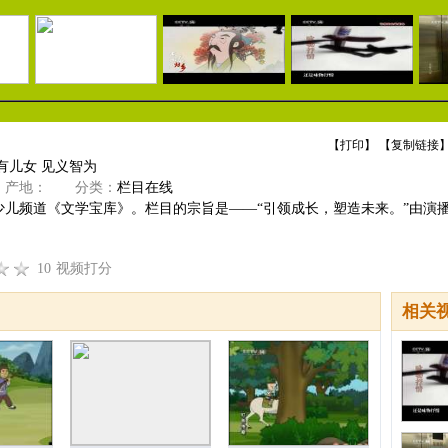
【
打印
】 【
复制链接
】
有儿女 见义智为
产地：
分类：
栏目在线
少儿频道《文学宝库》。栏目的宗旨是——“引领成长，塑造未来。”由演
10
视频打分
相关