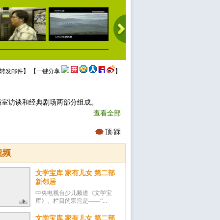
转发邮件
】 【
一键分享
】
播室访谈和经典剧场两部分组成。
查看全部
顶
/
踩
视频
文学宝库 家有儿女 第二部
新邻居
中央电视台少儿频道《文学宝
库》。栏目的宗旨是——“...
文学宝库 家有儿女 第二部