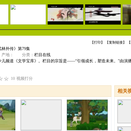
【
打印
】 【
复制链接
】 【
林外传》第79集
产地：
分类：
栏目在线
少儿频道《文学宝库》。栏目的宗旨是——“引领成长，塑造未来。”由演
10
视频打分
相关