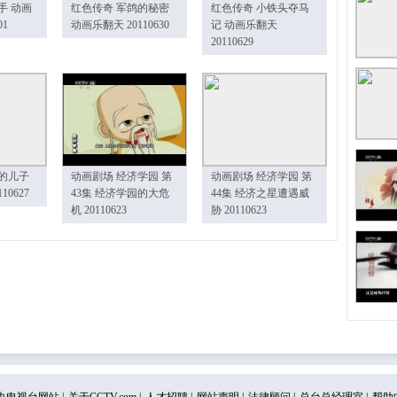
手 动画
红色传奇 军鸽的秘密
红色传奇 小铁头夺马
01
动画乐翻天 20110630
记 动画乐翻天
20110629
的儿子
动画剧场 经济学园 第
动画剧场 经济学园 第
10627
43集 经济学园的大危
44集 经济之星遭遇威
机 20110623
胁 20110623