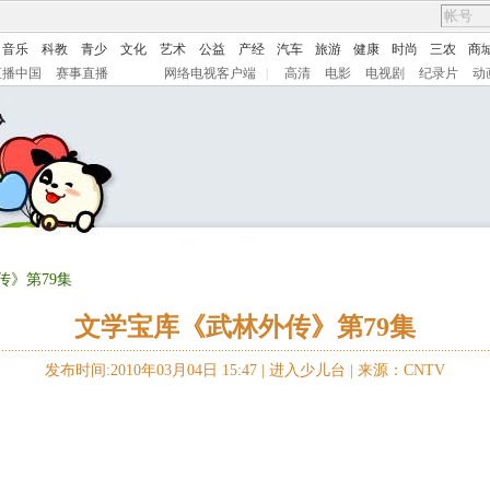
音乐
科教
青少
文化
艺术
公益
产经
汽车
旅游
健康
时尚
三农
商
直播中国
赛事直播
网络电视客户端
|
高清
电影
电视剧
纪录片
动
传》第79集
文学宝库《武林外传》第79集
发布时间:2010年03月04日 15:47 |
进入少儿台
|
来源：CNTV