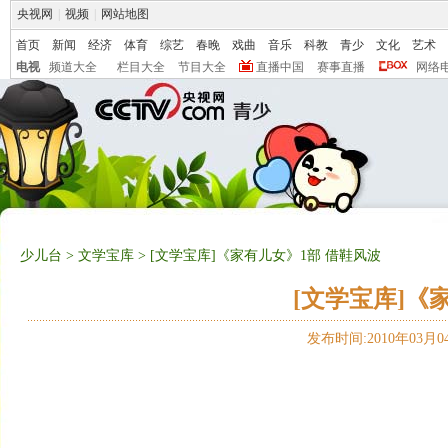
央视网
|
视频
|
网站地图
首页
新闻
经济
体育
综艺
春晚
戏曲
音乐
科教
青少
文化
艺术
电视
频道大全
栏目大全
节目大全
直播中国
赛事直播
网络
少儿台
>
文学宝库
> [文学宝库]《家有儿女》1部 借鞋风波
[文学宝库]《
发布时间:2010年03月04日