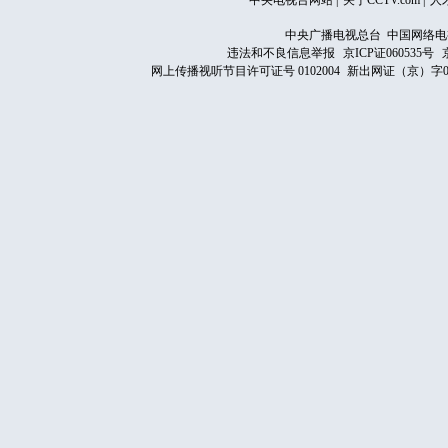
中央电视台网站
|
关于CCTV.com
|
人
中央广播电视总台 中国网络电
违法和不良信息举报
京ICP证060535号
网上传播视听节目许可证号 0102004
新出网证（京）字0