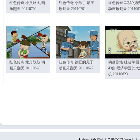
红色传奇 小八路 动画
红色传奇 小号手 动画
红色传奇 军鸽的秘
乐翻天 20110702
乐翻天 20110701
动画乐翻天 201106
红色传奇 龙舟战鼓 动
红色传奇 铁匠的儿子
动画剧场 经济学园
画乐翻天 20110628
动画乐翻天 20110627
43集 经济学园的大
机 20110623