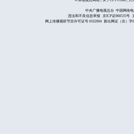
中央电视台网站
|
关于CCTV.com
|
人
中央广播电视总台 中国网络电
违法和不良信息举报
京ICP证060535号
网上传播视听节目许可证号 0102004
新出网证（京）字0