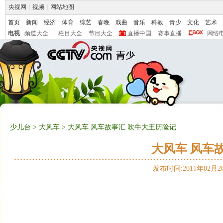
央视网
|
视频
|
网站地图
首页
新闻
经济
体育
综艺
春晚
戏曲
音乐
科教
青少
文化
艺术
电视
频道大全
栏目大全
节目大全
直播中国
赛事直播
网络
少儿台
>
大风车
> 大风车 风车故事汇 吹牛大王历险记
大风车 风车
发布时间:2011年02月28日