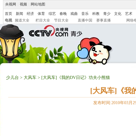
央视网
|
视频
|
网站地图
首页
新闻
经济
体育
综艺
春晚
戏曲
音乐
科教
青少
文化
艺术
电视
频道大全
栏目大全
节目大全
直播中国
赛事直播
网络
少儿台
>
大风车
> [大风车]《我的DV日记》功夫小熊猫
[大风车]《我
发布时间:2010年03月29日