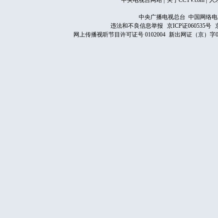
中央电视台网站
|
关于CCTV.com
|
人
中央广播电视总台 中国网络电
违法和不良信息举报
京ICP证060535号
网上传播视听节目许可证号 0102004
新出网证（京）字0