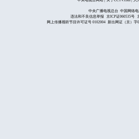
中央电视台网站
|
关于CCTV.com
|
人
中央广播电视总台 中国网络电
违法和不良信息举报
京ICP证060535号
网上传播视听节目许可证号 0102004
新出网证（京）字0