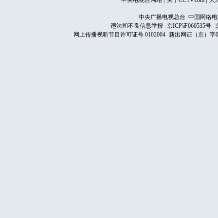
中央电视台网站
|
关于CCTV.com
|
人
中央广播电视总台 中国网络电
违法和不良信息举报
京ICP证060535号
网上传播视听节目许可证号 0102004
新出网证（京）字0