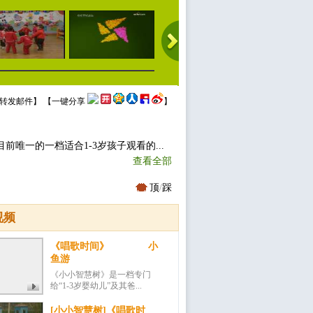
转发邮件
】 【
一键分享
】
唯一的一档适合1-3岁孩子观看的...
查看全部
顶
/
踩
视频
《唱歌时间》 小
鱼游
《小小智慧树》是一档专门
给“1-3岁婴幼儿”及其爸...
[小小智慧树]《唱歌时