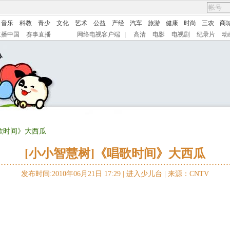
音乐
科教
青少
文化
艺术
公益
产经
汽车
旅游
健康
时尚
三农
商
直播中国
赛事直播
网络电视客户端
|
高清
电影
电视剧
纪录片
动
唱歌时间》大西瓜
[小小智慧树]《唱歌时间》大西瓜
发布时间:2010年06月21日 17:29 |
进入少儿台
|
来源：CNTV