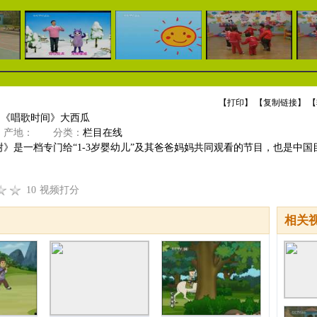
【
打印
】 【
复制链接
】 【
]《唱歌时间》大西瓜
产地：
分类：
栏目在线
》是一档专门给“1-3岁婴幼儿”及其爸爸妈妈共同观看的节目，也是中国目前
10
视频打分
相关