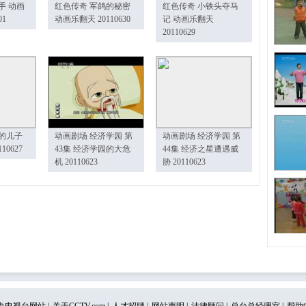
手 动画
红色传奇 军鸽的秘密
红色传奇 小铁头夺马
01
动画乐翻天 20110630
记 动画乐翻天
20110629
的儿子
动画剧场 经济学园 第
动画剧场 经济学园 第
10627
43集 经济学园的大危
44集 经济之星遭遇威
机 20110623
胁 20110623