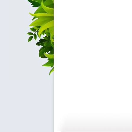
《唱歌时间...
[小小智慧?..
05:03
0