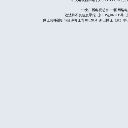
中央电视台网站
|
关于CCTV.com
|
人
中央广播电视总台 中国网络电
违法和不良信息举报
京ICP证060535号
网上传播视听节目许可证号 0102004
新出网证（京）字0