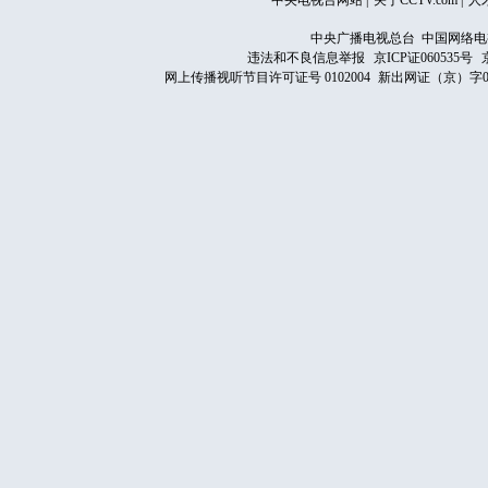
中央电视台网站
|
关于CCTV.com
|
人
中央广播电视总台 中国网络电
违法和不良信息举报
京ICP证060535号
网上传播视听节目许可证号 0102004
新出网证（京）字0