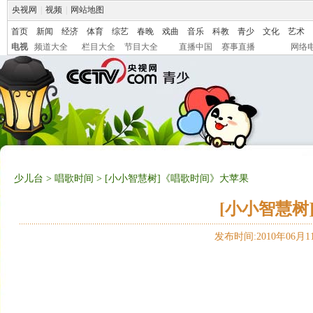
央视网
|
视频
|
网站地图
首页
新闻
经济
体育
综艺
春晚
戏曲
音乐
科教
青少
文化
艺术
电视
频道大全
栏目大全
节目大全
直播中国
赛事直播
网络
少儿台
>
唱歌时间
> [小小智慧树]《唱歌时间》大苹果
[小小智慧树
发布时间:2010年06月11日