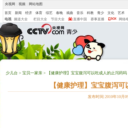
央视网
|
视频
|
网站地图
首页
新闻
经济
体育
综艺
春晚
戏曲
音乐
科教
青少
文化
艺术
电视
频道大全
栏目大全
节目大全
直播中国
赛事直播
网络
少儿台
>
宝贝一家亲
> 【健康护理】宝宝腹泻可以吃成人的止泻药吗？（
【健康护理】宝宝腹泻可以吃
发布时间:2010年10月09日