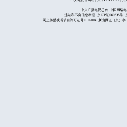
中央电视台网站
|
关于CCTV.com
|
人
中央广播电视总台 中国网络电
违法和不良信息举报
京ICP证060535号
网上传播视听节目许可证号 0102004
新出网证（京）字0