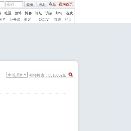
客服
设为首页
登录
注册
城
社区
微博
博客
论坛
访谈
邮箱
游戏
画片
公开课
播客
|
CCTV
频道
栏目