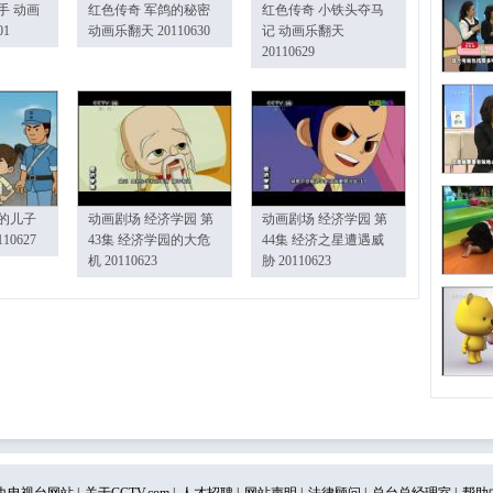
手 动画
红色传奇 军鸽的秘密
红色传奇 小铁头夺马
01
动画乐翻天 20110630
记 动画乐翻天
20110629
的儿子
动画剧场 经济学园 第
动画剧场 经济学园 第
10627
43集 经济学园的大危
44集 经济之星遭遇威
机 20110623
胁 20110623