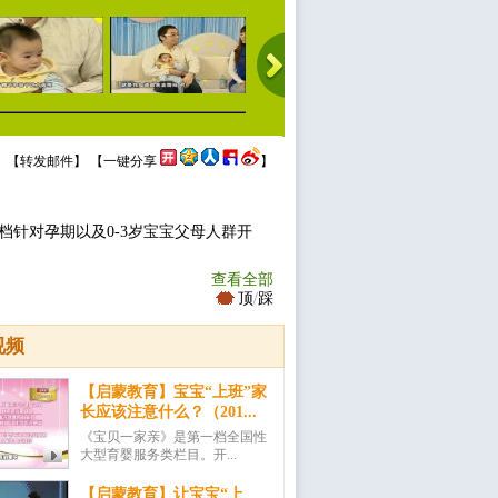
 【
转发邮件
】 【
一键分享
】
档针对孕期以及0-3岁宝宝父母人群开
查看全部
顶
/
踩
视频
【启蒙教育】宝宝“上班”家
长应该注意什么？（201...
《宝贝一家亲》是第一档全国性
大型育婴服务类栏目。开...
【启蒙教育】让宝宝“上