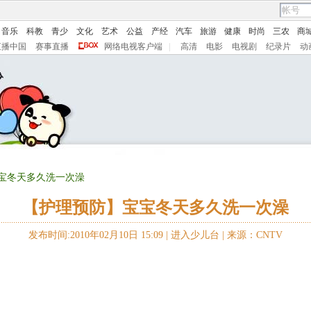
音乐
科教
青少
文化
艺术
公益
产经
汽车
旅游
健康
时尚
三农
商
直播中国
赛事直播
网络电视客户端
|
高清
电影
电视剧
纪录片
动
宝宝冬天多久洗一次澡
【护理预防】宝宝冬天多久洗一次澡
发布时间:2010年02月10日 15:09 |
进入少儿台
|
来源：CNTV