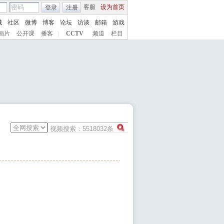
客服
设为首页
登录
注册
城
社区
微博
博客
论坛
访谈
邮箱
游戏
画片
公开课
播客
|
CCTV
频道
栏目