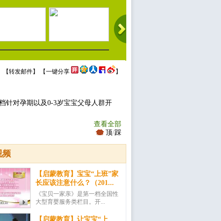
 【
转发邮件
】 【
一键分享
】
档针对孕期以及0-3岁宝宝父母人群开
查看全部
顶
/
踩
视频
【启蒙教育】宝宝“上班”家
长应该注意什么？（201...
《宝贝一家亲》是第一档全国性
大型育婴服务类栏目。开...
【启蒙教育】让宝宝“上