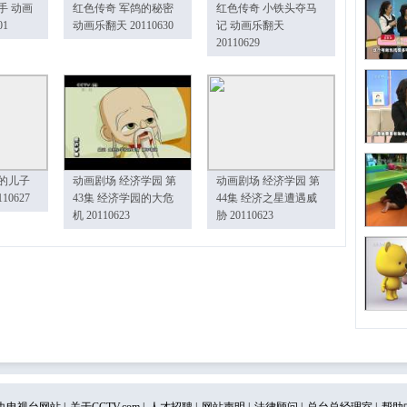
手 动画
红色传奇 军鸽的秘密
红色传奇 小铁头夺马
01
动画乐翻天 20110630
记 动画乐翻天
20110629
的儿子
动画剧场 经济学园 第
动画剧场 经济学园 第
10627
43集 经济学园的大危
44集 经济之星遭遇威
机 20110623
胁 20110623