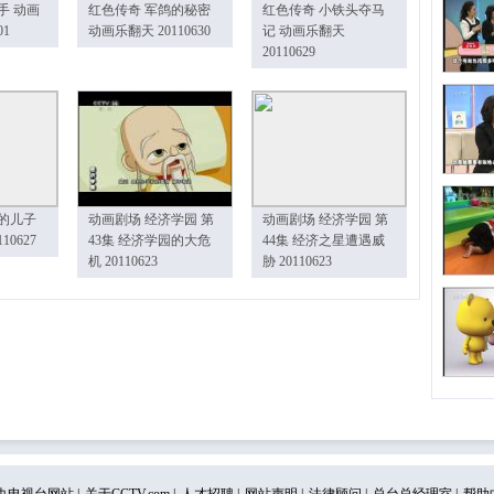
手 动画
红色传奇 军鸽的秘密
红色传奇 小铁头夺马
01
动画乐翻天 20110630
记 动画乐翻天
20110629
的儿子
动画剧场 经济学园 第
动画剧场 经济学园 第
10627
43集 经济学园的大危
44集 经济之星遭遇威
机 20110623
胁 20110623