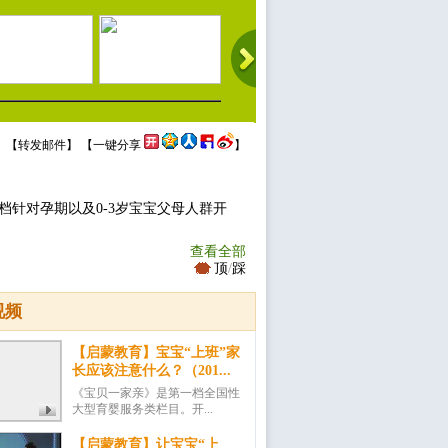
 【
转发邮件
】 【
一键分享
】
档针对孕期以及0-3岁宝宝父母人群开
查看全部
顶
/
踩
视频
【启蒙教育】宝宝“上班”家
长应该注意什么？（201...
《宝贝一家亲》是第一档全国性
大型育婴服务类栏目。开...
【启蒙教育】让宝宝“上