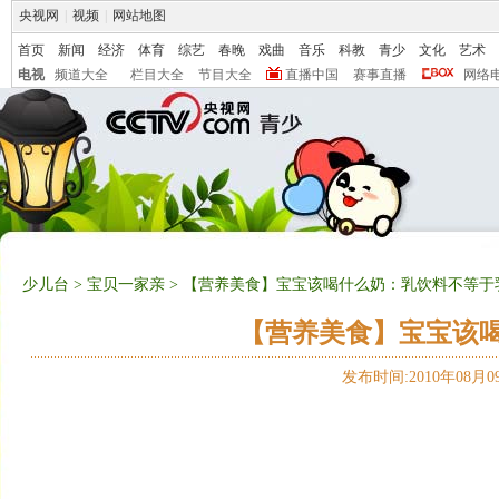
央视网
|
视频
|
网站地图
首页
新闻
经济
体育
综艺
春晚
戏曲
音乐
科教
青少
文化
艺术
电视
频道大全
栏目大全
节目大全
直播中国
赛事直播
网络
少儿台
>
宝贝一家亲
> 【营养美食】宝宝该喝什么奶：乳饮料不等于
【营养美食】宝宝该
发布时间:2010年08月09日