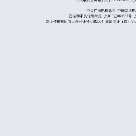
中央电视台网站
|
关于CCTV.com
|
人
中央广播电视总台 中国网络电
违法和不良信息举报
京ICP证060535号
网上传播视听节目许可证号 0102004
新出网证（京）字0