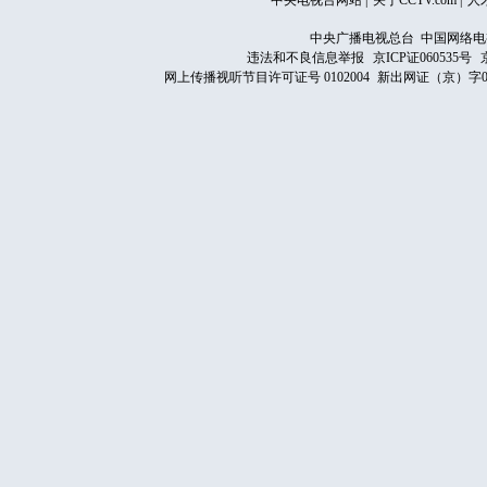
中央电视台网站
|
关于CCTV.com
|
人
中央广播电视总台 中国网络电
违法和不良信息举报
京ICP证060535号
网上传播视听节目许可证号 0102004
新出网证（京）字0