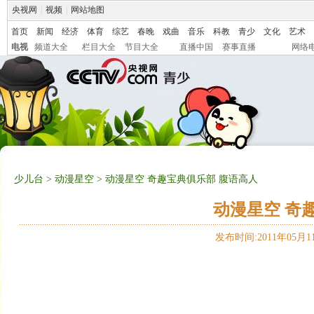
央视网
|
视频
|
网站地图
首页
新闻
经济
体育
综艺
春晚
戏曲
音乐
科教
青少
文化
艺术
电视
频道大全
栏目大全
节目大全
直播中国
赛事直播
网络
少儿台
>
动漫星空
> 动漫星空 奇趣宝典俱乐部 腹语高人
动漫星空 奇
发布时间:2011年05月11日