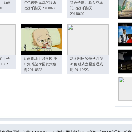
手 动画
红色传奇 军鸽的秘密
红色传奇 小铁头夺马
01
动画乐翻天 20110630
记 动画乐翻天
20110629
的儿子
动画剧场 经济学园 第
动画剧场 经济学园 第
10627
43集 经济学园的大危
44集 经济之星遭遇威
机 20110623
胁 20110623