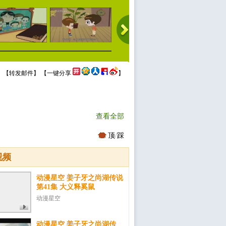
 【
转发邮件
】 【
一键分享
】
查看全部
顶
/
踩
视频
动漫星空 姜子牙之尚湖传说
第41集 大义释奚鼠
动漫星空
动漫星空 姜子牙之尚湖传