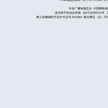
中央电视台网站
|
关于CCTV.com
|
人
中央广播电视总台 中国网络电
违法和不良信息举报
京ICP证060535号
网上传播视听节目许可证号 0102004
新出网证（京）字0