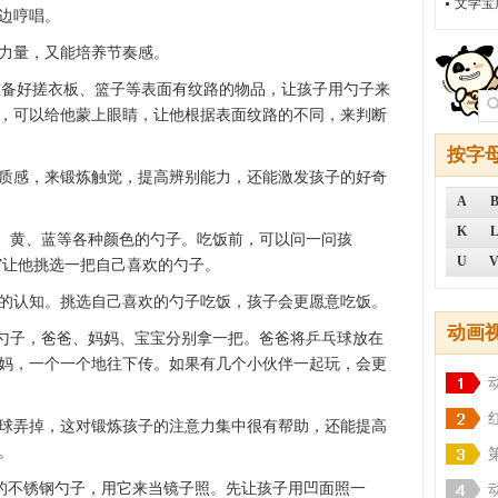
文学宝
边哼唱。
力量，又能培养节奏感。
 准备好搓衣板、篮子等表面有纹路的物品，让孩子用勺子来
，可以给他蒙上眼睛，让他根据表面纹路的不同，来判断
按字
质感，来锻炼触觉，提高辨别能力，还能激发孩子的好奇
A
K
红、黄、蓝等各种颜色的勺子。吃饭前，可以问一问孩
U
”让他挑选一把自己喜欢的勺子。
的认知。挑选自己喜欢的勺子吃饭，孩子会更愿意吃饭。
动画
的勺子，爸爸、妈妈、宝宝分别拿一把。爸爸将乒乓球放在
妈，一个一个地往下传。如果有几个小伙伴一起玩，会更
球弄掉，这对锻炼孩子的注意力集中很有帮助，还能提高
。
亮的不锈钢勺子，用它来当镜子照。先让孩子用凹面照一