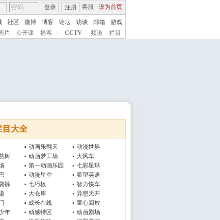
客服
设为首页
登录
注册
城
社区
微博
博客
论坛
访谈
邮箱
游戏
画片
公开课
播客
|
CCTV
频道
栏目
栏目大全
动画乐翻天
动漫世界
慧树
动画梦工场
大风车
场
第一动画乐园
七彩星球
巴
动漫星空
希望英语
袋裤
七巧板
智力快车
递
大仓库
异想天开
门
成长在线
童心回放
少年
动感特区
动画剧场