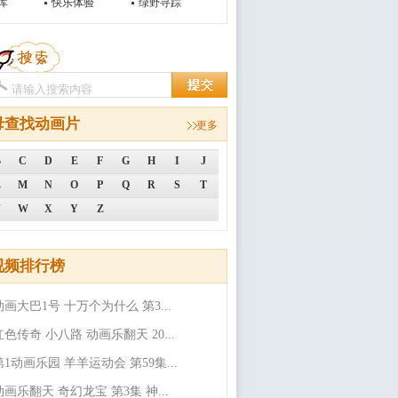
库
快乐体验
绿野寻踪
母查找动画片
更多
B
C
D
E
F
G
H
I
J
L
M
N
O
P
Q
R
S
T
V
W
X
Y
Z
视频排行榜
动画大巴1号 十万个为什么 第3...
红色传奇 小八路 动画乐翻天 20...
第1动画乐园 羊羊运动会 第59集...
动画乐翻天 奇幻龙宝 第3集 神...