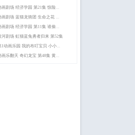
动画剧场 经济学园 第21集 惊险...
动画剧场 蓝猫龙骑团 生命之花 ...
动画剧场 经济学园 第11集 谁偷...
银河剧场 虹猫蓝兔勇者归来 第52集
第1动画乐园 我的布叮宝贝 小小...
动画乐翻天 奇幻龙宝 第48集 黄...