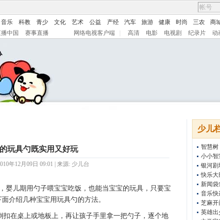
音乐
科教
青少
文化
艺术
公益
产经
汽车
旅游
健康
时尚
三农
商
直播中国
赛事直播
网络电视客户端
|
高清
电影
电视剧
纪录片
动
少儿
智慧树
的玩具勺既实用又好玩
小小智
10年12月09日 09:01 | 来源:
少儿台
银河剧
快乐大
新闻袋
，婴儿期用勺子喂宝宝吃饭，也能当宝宝的玩具，只要宝
音乐快
下面介绍几种宝宝用玩具勺的方法。
芝麻开
英雄出
子倒扣在桌上或地板上，再让孩子手里拿一把勺子，逐个地