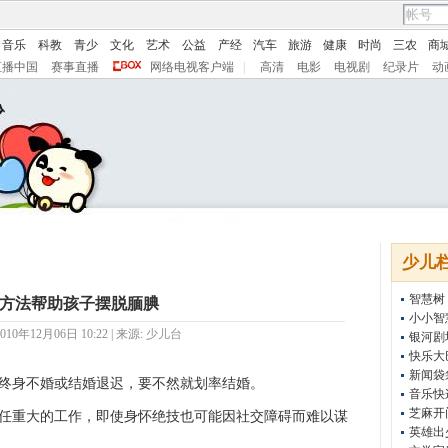
音乐
科教
青少
文化
艺术
公益
产经
汽车
旅游
健康
时尚
三农
商
直播中国
赛事直播
网络电视客户端
|
高清
电影
电视剧
纪录片
动
少儿
智慧树
方法帮助孩子摆脱腼腆
小小智
10年12月06日 10:22 | 来源:
少儿台
银河剧
快乐大
新闻袋
终身不婚或结婚退迟，要不然就划率结婚。
音乐快
芝麻开
任重大的工作，即使身怀绝技也可能因社交障碍而难以谋
英雄出