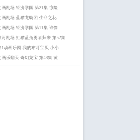
动画剧场 经济学园 第21集 惊险...
动画剧场 蓝猫龙骑团 生命之花 ...
动画剧场 经济学园 第11集 谁偷...
银河剧场 虹猫蓝兔勇者归来 第52集
第1动画乐园 我的布叮宝贝 小小...
动画乐翻天 奇幻龙宝 第48集 黄...