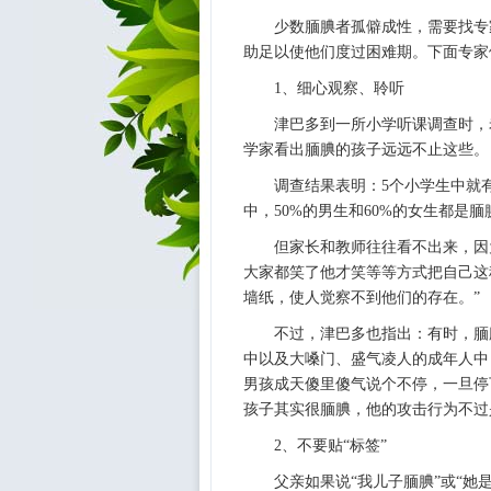
少数腼腆者孤僻成性，需要找专
助足以使他们度过困难期。下面专家
1、细心观察、聆听
津巴多到一所小学听课调查时，
学家看出腼腆的孩子远远不止这些。
调查结果表明：5个小学生中就
中，50%的男生和60%的女生都是腼
但家长和教师往往看不出来，因
大家都笑了他才笑等等方式把自己这
墙纸，使人觉察不到他们的存在。”
不过，津巴多也指出：有时，腼
中以及大嗓门、盛气凌人的成年人中
男孩成天傻里傻气说个不停，一旦停
孩子其实很腼腆，他的攻击行为不过
2、不要贴“标签”
父亲如果说“我儿子腼腆”或“