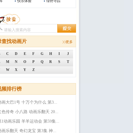
库
快乐体验
绿野寻踪
母查找动画片
更多
B
C
D
E
F
G
H
I
J
L
M
N
O
P
Q
R
S
T
V
W
X
Y
Z
视频排行榜
动画大巴1号 十万个为什么 第3...
红色传奇 小八路 动画乐翻天 20...
第1动画乐园 羊羊运动会 第59集...
动画乐翻天 奇幻龙宝 第3集 神...