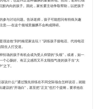
的地方，也是纠正这种腼腆的重要阵地。然而，老师们很
略沉默内向的孩子。因此，家长要主动争取帮助，以把孩子
的参与讨论问题。告诉老师，孩子可能想问有特殊兴趣
意----在这个领域里腼腆不会构成障碍。
是强迫他“到约翰尼家去玩！”训练孩子接电话、代传电话
下与陌生人打交道。
样怯场的孩子有机会成为受人仰望的“头领”，或者，如一
一个心肠好、有正义感而又不太颐指气使的孩子当“大
护”之下。
道该说什么!”通过预先排练在不同交际场合怎样说话，就能
出建议的“开场白”，甚至把“正文”也打个提纲，要求他在
）