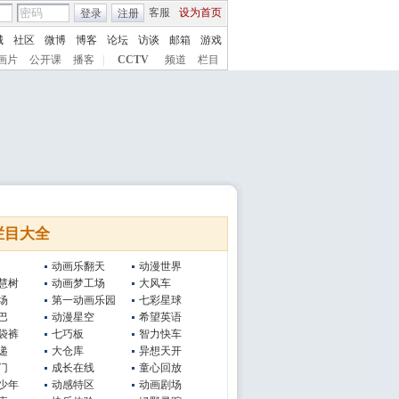
客服
设为首页
登录
注册
城
社区
微博
博客
论坛
访谈
邮箱
游戏
画片
公开课
播客
|
CCTV
频道
栏目
栏目大全
动画乐翻天
动漫世界
慧树
动画梦工场
大风车
场
第一动画乐园
七彩星球
巴
动漫星空
希望英语
袋裤
七巧板
智力快车
递
大仓库
异想天开
门
成长在线
童心回放
少年
动感特区
动画剧场