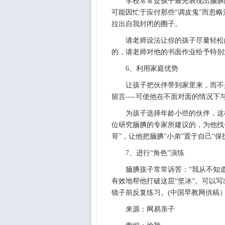
学校常常是孩子最先表现出腼腆
可能因忙于应付那些“调皮鬼”而忽
拉出自我封闭的圈子。
请老师设法让你的孩子尽量轻松
的，请老师对他的书面作业给予特别注
6、利用家庭优势
让孩子把伙伴带到家里来，而不
留言----可使他在不面对面的情况
为孩子选择年龄小些的伙伴，这
位研究腼腆的专家所建议的，为他找
哥”，让他把腼腆“小弟”置于自己“保
7、进行“角色”演练
腼腆孩子常常诉苦：“我从不知
有效地帮他打破这层“坚冰”。可以写
镜子前反复练习。(中国早教网供稿
来源：网易亲子