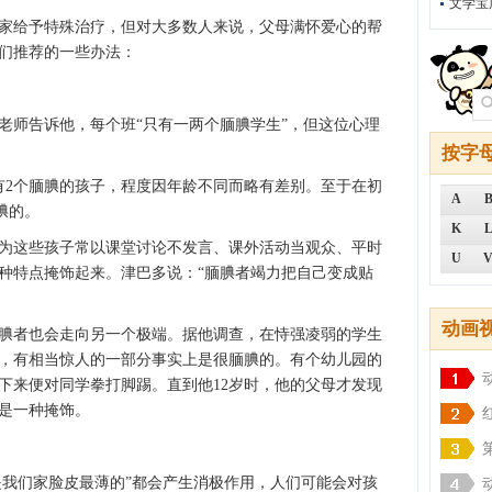
文学宝
家给予特殊治疗，但对大多数人来说，父母满怀爱心的帮
们推荐的一些办法：
老师告诉他，每个班“只有一两个腼腆学生”，但这位心理
按字
有2个腼腆的孩子，程度因年龄不同而略有差别。至于在初
A
腆的。
K
为这些孩子常以课堂讨论不发言、课外活动当观众、平时
U
种特点掩饰起来。津巴多说：“腼腆者竭力把自己变成贴
动画
腆者也会走向另一个极端。据他调查，在恃强凌弱的学生
，有相当惊人的一部分事实上是很腼腆的。有个幼儿园的
下来便对同学拳打脚踢。直到他12岁时，他的父母才发现
是一种掩饰。
她是我们家脸皮最薄的”都会产生消极作用，人们可能会对孩