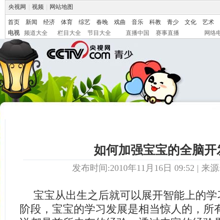
央视网
|
视频
|
网站地图
首页
新闻
经济
体育
综艺
春晚
戏曲
音乐
科教
青少
文化
艺术
电视
频道大全
栏目大全
节目大全
直播中国
赛事直播
网络
如何加强宝宝的全脑开
发布时间:2010年11月16日 09:52 | 来源
宝宝从出生之后就可以展开智能上的学习
阶段，宝宝的学习发展是相当惊人的，所