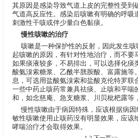
其原因是感染导致气道上皮的完整性受到
气道高反应性。感染后咳嗽有明确的呼吸
刺激性干咳或伴少量白色黏痰。
慢性咳嗽的治疗
咳嗽是一种保护性的反射，因此发生咳
起咳嗽的原因，有针对性地治疗，而不要
如果痰液较多，不易排出，可以选择化痰
酸氨溴索糖浆、乙酰半胱胺酸、富露施等
息，可选用盐酸氨溴索和盐酸克伦特罗联合
一些中药止咳药常兼具祛痰、止咳和平喘
和，如念慈庵、急支糖浆、川贝枇杷露等
慢性咳嗽由于病因特殊，应该根据病因
敏性咳嗽使用止咳药没有明显效果，应该
哮喘治疗才会取得效果。
1
2
下一页>>