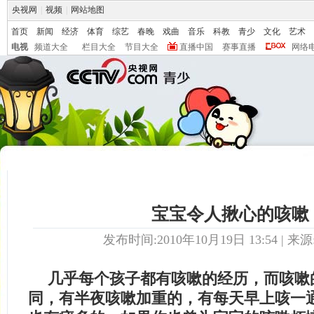
央视网
|
视频
|
网站地图
首页
新闻
经济
体育
综艺
春晚
戏曲
音乐
科教
青少
文化
艺术
电视
频道大全
栏目大全
节目大全
直播中国
赛事直播
网络
宝宝令人揪心的咳嗽
发布时间:2010年10月19日 13:54 | 来源
几乎每个孩子都有咳嗽的经历，而咳嗽
同，有半夜咳嗽加重的，有每天早上咳一