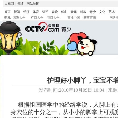
央视网
|
视频
|
网站地图
首页
新闻
经济
体育
综艺
春晚
戏曲
音乐
科教
青少
文化
艺术
电视
频道大全
栏目大全
节目大全
直播中国
赛事直播
网络
护理好小脚丫，宝宝不
发布时间:2010年10月09日 10:04 | 来源
根据祖国医学中的经络学说，人脚上有
身穴位的十分之一，从小小的脚掌上可观