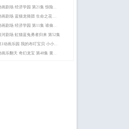
动画剧场 经济学园 第21集 惊险...
动画剧场 蓝猫龙骑团 生命之花 ...
动画剧场 经济学园 第11集 谁偷...
银河剧场 虹猫蓝兔勇者归来 第52集
第1动画乐园 我的布叮宝贝 小小...
动画乐翻天 奇幻龙宝 第48集 黄...