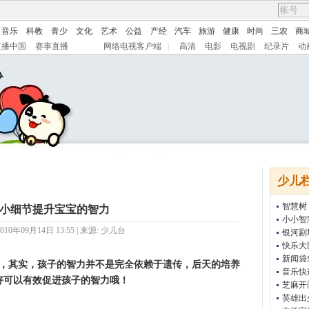
音乐
科教
青少
文化
艺术
公益
产经
汽车
旅游
健康
时尚
三农
商
直播中国
赛事直播
网络电视客户端
|
高清
电影
电视剧
纪录片
动
少儿
智慧树
小细节提升宝宝的智力
小小智
10年09月14日 13:55 | 来源:
少儿台
银河剧
快乐大
新闻袋
，其实，孩子的智力并不是完全依赖于遗传，后天的培养
音乐快
好可以有效促进孩子的智力哦！
芝麻开
英雄出