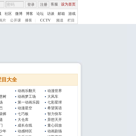
客服
设为首页
登录
注册
城
社区
微博
博客
论坛
访谈
邮箱
游戏
画片
公开课
播客
|
CCTV
频道
栏目
栏目大全
动画乐翻天
动漫世界
慧树
动画梦工场
大风车
场
第一动画乐园
七彩星球
巴
动漫星空
希望英语
袋裤
七巧板
智力快车
递
大仓库
异想天开
门
成长在线
童心回放
少年
动感特区
动画剧场