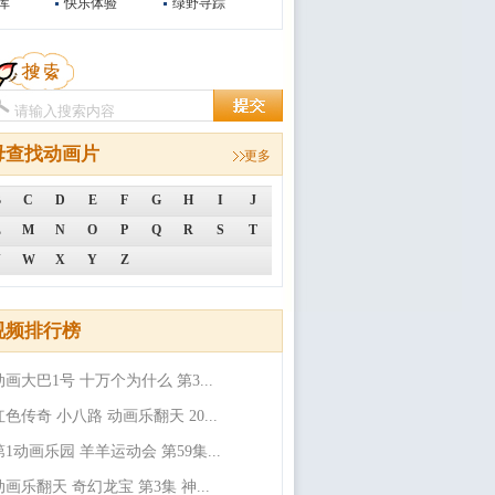
库
快乐体验
绿野寻踪
母查找动画片
更多
B
C
D
E
F
G
H
I
J
L
M
N
O
P
Q
R
S
T
V
W
X
Y
Z
视频排行榜
动画大巴1号 十万个为什么 第3...
红色传奇 小八路 动画乐翻天 20...
第1动画乐园 羊羊运动会 第59集...
动画乐翻天 奇幻龙宝 第3集 神...