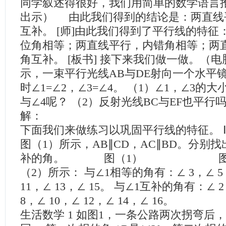
同学叙述得很好，我们用简单的数学语言
出示） 由此我们得到的结论是：两直线
互补。 [师]由此我们得到了平行线的特征
位角相等；两直线平行，内错角相等；两
角互补。 [板书] 接下来我们做一做。（
示，一束平行光线AB与DE射向一个水平
时∠1=∠2，∠3=∠4。 （1）∠1，∠3的
与∠4呢？ （2）反射光线BC与EF
解：
下面我们来做练习以巩固平行线的特征。 Ⅲ
图（1）所示，AB∥CD，AC∥BD。分别
补的角。 图（1） 图（2
（2）所示： 与∠1相等的角有：∠ 3，∠ 5，
11，∠ 13，∠ 15。 与∠1互补的角有：∠ 2
8，∠ 10，∠ 12，∠ 14，∠ 16。
生活数学 1 如图1，一条公路两次拐弯后