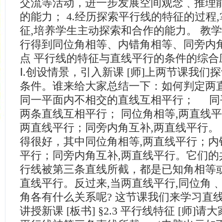
交流等活动，进一步发展空间观念﹑推理
的能力； 4.经历探索平行线的特征的过程
征,培养学生主动探索和合作的能力。 教学
行得到同位角相等、内错角相等、同旁内角
点 平行线的特征与直线平行的条件的综合
Ⅰ.创设情景，引入新课 [师]上两节课我们
条件。谁来给大家总结一下：如何判定两直线
同一平面内不相交的直线互相平行； 同
两条直线互相平行； 同位角相等,两直线平
两直线平行；同旁内角互补,两直线平行。 
得很好，其中同位角相等,两直线平行；内
平行；同旁内角互补,两直线平行。它们的
行线被第三条直线所截，都是已知角相等或
直线平行。反过来,当两直线平行,同位角
角各有什么关系呢? 这节课我们来学习直线
讲授新课 [板书] §2.3 平行线特征 [师]