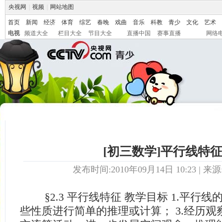
央视网
|
视频
|
网站地图
首页
新闻
经济
体育
综艺
春晚
戏曲
音乐
科教
青少
文化
艺术
电视
频道大全
栏目大全
节目大全
直播中国
赛事直播
网络
[初三数学]平行线特
发布时间:2010年09月14日 10:23 | 来源
§2.3 平行线特征 教学目标 1.平行线的
些性质进行简单的推理或计算； 3.经历