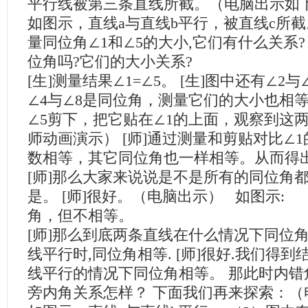
平行线被第三条直线所截。（电脑出示如
如图示，直线a与直线b平行，被直线c所
量同位角∠1和∠5的大小,它们有什么关系
位角吗?它们的大小关系?
[生]测量结果∠1=∠5。 [生]图中还有∠2与
∠4与∠8是同位角，测量它们的大小也相等。
∠5剪下，把它贴在∠1的上面，观察到这
师动画演示） [师]通过测量和剪贴对比∠1
数相等，其它同位角也一样相等。从而得
[师]那么大家来说说是不是所有的同位角都相
是。 [师]很好。（电脑出示） 如图示: 
角，但不相等。
[师]那么到底两条直线在什么情况下同位角相
线平行时,同位角相等. [师]很好.我们得
线平行的情况下同位角相等。 那此时内错
旁内角关系怎样？ 下面我们再来探索：