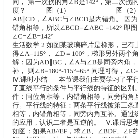
同， 第一次拐的角∠B是142°，第二次拐
度？ 图（1） 图（2） 解
AB∥CD，∠ABC与∠BCD是内错角。 
错角相等，所以∠BCD=∠ABC =142° 即
∠C=∠B=142°
生活数学 2 如图某玻璃碎片是梯形，已
得∠A=115°， ∠D＝100°，梯形另外两
解：因为AD∥BC，∠A与∠B是同旁内角，
补， 则∠B=180°-115°=65° 同理可得，∠C=1
Ⅳ.课时小结 本节课我们主要学习了平
了直线平行的条件与平行线的特征的区别。
件：同位角相等，内错角相等，同旁内角
行。平行线的特征：两条平行线被第三条
相等，内错角相等，同旁内角互补。通过
的应用，认识二者是互逆的。 Ⅴ.课后思
如图：如果AB//EF，求∠B、∠BDF、∠