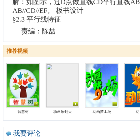
解：如图示，过D点做直线CD平行直线AB
AB//CD//EF。 板书设计
§2.3 平行线特征
责编：陈喆
推荐视频
智慧树
动画乐翻天
动画梦工场
动
我要评论