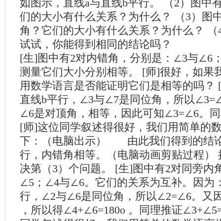
如图示，直线a与直线b平行。 （2）图中
们的大小有什么关系？为什么？ （3）图
角？它们的大小有什么关系？为什么？ （
试试，你能得到相同的结论吗？
[生]图中有2对内错角，分别是：∠3与∠6
测量它们大小分别相等。 [师]很好，如果
用数学语言是否能证明它们是相等的吗？ [
直线b平行，∠3与∠7是同位角，所以∠3=
∠6是对顶角，相等，因此可知∠3=∠6。同
[师]这位同学叙述得很好，我们用简单的
下：（电脑出示） 由此我们得到的结
行，内错角相等。（电脑动画剪贴过程） 
决第（3）个问题。 [生]图中有2对同旁内
∠5；∠4与∠6。它们的关系为互补。因为
行，∠2与∠6是同位角，所以∠2=∠6。又因为
，所以得∠4+∠6=180o 。同理推证∠3+∠5=1