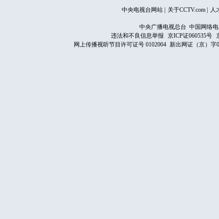
中央电视台网站
|
关于CCTV.com
|
人
中央广播电视总台 中国网络电
违法和不良信息举报
京ICP证060535号
网上传播视听节目许可证号 0102004
新出网证（京）字0