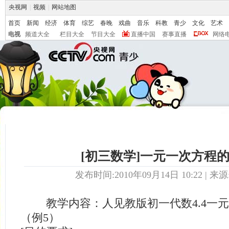
央视网
|
视频
|
网站地图
首页
新闻
经济
体育
综艺
春晚
戏曲
音乐
科教
青少
文化
艺术
电视
频道大全
栏目大全
节目大全
直播中国
赛事直播
网络
[初三数学]一元一次方程
发布时间:2010年09月14日 10:22 | 来源
教学内容：人见教版初一代数4.4一元
（例5）