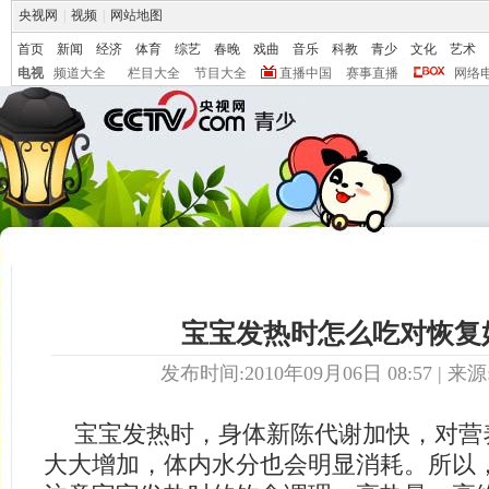
央视网
|
视频
|
网站地图
首页
新闻
经济
体育
综艺
春晚
戏曲
音乐
科教
青少
文化
艺术
电视
频道大全
栏目大全
节目大全
直播中国
赛事直播
网络
宝宝发热时怎么吃对恢复
发布时间:2010年09月06日 08:57 | 来源
宝宝发热时，身体新陈代谢加快，对营
大大增加，体内水分也会明显消耗。所以