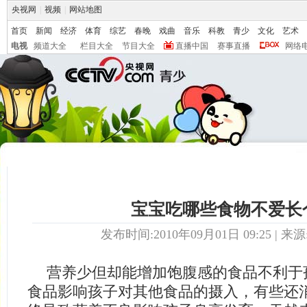
央视网
|
视频
|
网站地图
首页
新闻
经济
体育
综艺
春晚
戏曲
音乐
科教
青少
文化
艺术
电视
频道大全
栏目大全
节目大全
直播中国
赛事直播
网络
宝宝吃哪些食物不爱长
发布时间:2010年09月01日 09:25 | 来源
营养少但却能增加饱腹感的食品不利于
食品影响孩子对其他食品的摄入，有些还