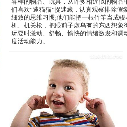
各样的物品、玩具，从许多相近似的物品
们喜欢“逮猫猫”捉迷藏，认真观察排除假
细致的思维习惯;他们能把一根竹竿当成骏
机、机关枪，把眼前子虚乌有的东西想象
玩耍时激动、舒畅、愉快的情绪激发和调
度活动能力。