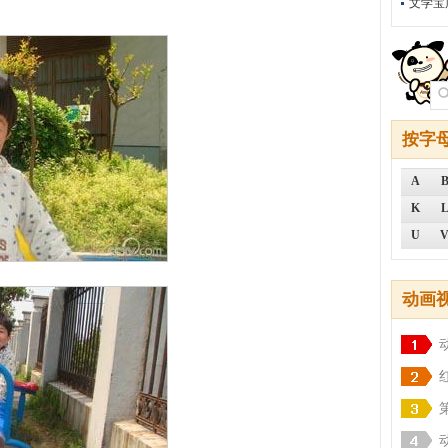
文学宝
按字
A
K
U
动画