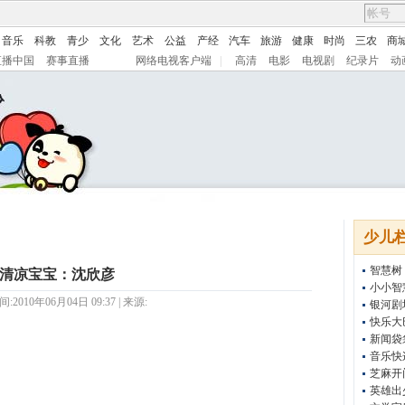
音乐
科教
青少
文化
艺术
公益
产经
汽车
旅游
健康
时尚
三农
商
直播中国
赛事直播
网络电视客户端
|
高清
电影
电视剧
纪录片
动
少儿
智慧树
清凉宝宝：沈欣彦
小小智
2010年06月04日 09:37 | 来源:
银河剧
快乐大
新闻袋
音乐快
芝麻开
英雄出