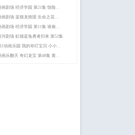
动画剧场 经济学园 第21集 惊险...
动画剧场 蓝猫龙骑团 生命之花 ...
动画剧场 经济学园 第11集 谁偷...
银河剧场 虹猫蓝兔勇者归来 第52集
第1动画乐园 我的布叮宝贝 小小...
动画乐翻天 奇幻龙宝 第48集 黄...