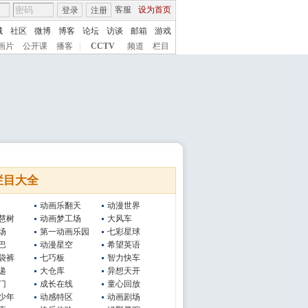
客服
设为首页
登录
注册
城
社区
微博
博客
论坛
访谈
邮箱
游戏
画片
公开课
播客
|
CCTV
频道
栏目
栏目大全
动画乐翻天
动漫世界
慧树
动画梦工场
大风车
场
第一动画乐园
七彩星球
巴
动漫星空
希望英语
袋裤
七巧板
智力快车
递
大仓库
异想天开
门
成长在线
童心回放
少年
动感特区
动画剧场