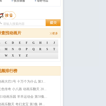
库
快乐体验
绿野寻踪
母查找动画片
更多
B
C
D
E
F
G
H
I
J
L
M
N
O
P
Q
R
S
T
V
W
X
Y
Z
视频排行榜
动画大巴1号 十万个为什么 第3...
红色传奇 小八路 动画乐翻天 20...
第1动画乐园 羊羊运动会 第59集...
动画乐翻天 奇幻龙宝 第3集 神...