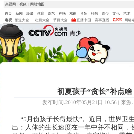
央视网
|
视频
|
网站地图
首页
新闻
经济
体育
综艺
春晚
戏曲
音乐
科教
青少
文化
艺术
电视
频道大全
栏目大全
节目大全
直播中国
赛事直播
网络
初夏孩子“贪长”补点啥
发布时间:2010年05月21日 10:56 | 来
“5月份孩子长得最快”。近日，世界卫
出：人体的生长速度在一年中并不相同，