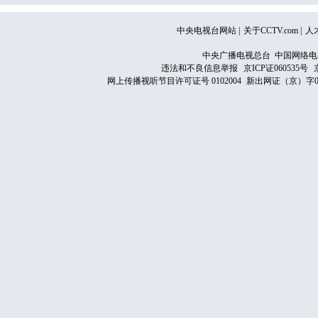
中央电视台网站
|
关于CCTV.com
|
人
中央广播电视总台 中国网络电
违法和不良信息举报
京ICP证060535号
网上传播视听节目许可证号 0102004
新出网证（京）字0