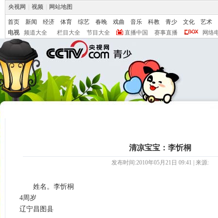
央视网
|
视频
|
网站地图
首页
新闻
经济
体育
综艺
春晚
戏曲
音乐
科教
青少
文化
艺术
电视
频道大全
栏目大全
节目大全
直播中国
赛事直播
网络
清凉宝宝：李忻桐
发布时间:2010年05月21日 09:41 | 来源:
姓名。李忻桐
4周岁
辽宁昌图县