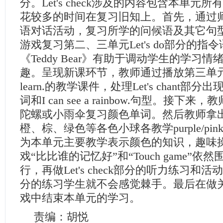
分。Let's check涉及的内容包含本单元
花较多的时间在复习旧知上。首先，通过师
语对话活动，复习所学的问候语及其它句型，Si
游戏复习第二、三单元Let's do部分的指
《Teddy Bear》有助于调动学生的学习
趣。呈现新课环节，教师通过播放第三单元 A 
learn.的教学课件，处理Let's chant部分出
词和I can see a rainbow.句型。接下
陀螺或小雨伞复习颜色单词。然后教师拿
橙、棕、绿色等各色小球各教学purple/pink/..
为本单元主要教学表示颜色的知识，趣味
戏“比比谁的记忆好”和“Touch game”
行，再做Let's check部分的听力练习和活
分的练习学生就不会感觉棘手。最后在做
戏中结束本单元的学习。
责编：胡悦