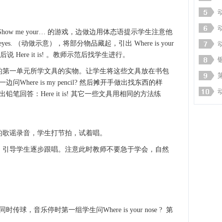
w me your… 的游戏，边做边用体态语提示学生注意他
eyes. （动做示意），将部分物品藏起，引出 Where is your
到后说 Here it is! 。教师示范后找学生进行。
第一单元所学文具的实物。让学生将这些文具放在书包
here is my pencil? 然后摊开手做出找东西的样
出铅笔回答：Here it is! 其它一些文具用相同的方法练
 部分的歌谣录音，学生打节拍，试着唱。
引导学生逐步跟唱。注意此时教师不要急于学会，自然
音乐停时第一组学生问Where is your nose ? 第