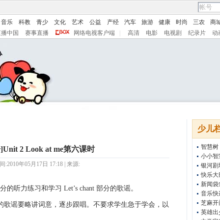
音乐
科教
青少
文化
艺术
公益
产经
汽车
旅游
健康
时尚
三农
商
直播中国
赛事直播
网络电视客户端
|
高清
电影
电视剧
纪录片
动
少儿
智慧树
nit 2 Look at me第六课时
小小智
2010年05月17日 17:18 | 来源:
银河剧
快乐大
新闻袋
 部分的听力练习和学习 Let’s chant 部分的歌谣。
音乐快
芝麻开
 部分的歌谣要略讲词意，逐步跟唱。不要求学生急于学会，以
英雄出