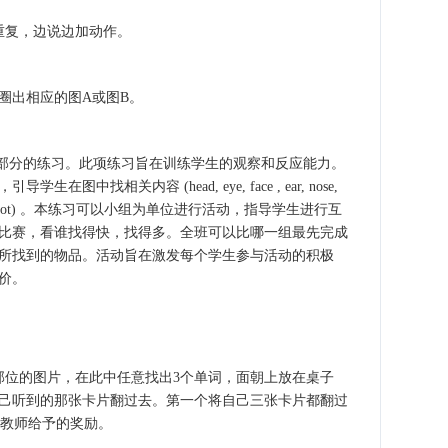
复，边说边加动作。
出相应的图A或图B。
部分的练习。此项练习旨在训练学生的观察和反应能力。
中找相关内容 (head, eye, face , ear, nose,
nd, finger, foot) 。本练习可以小组为单位进行活动，指导学生进行互
比赛，看谁找得快，找得多。全班可以比哪一组最先完成
所找到的物品。活动旨在激发每个学生参与活动的积极
价。
位的图片，在此中任意找出3个单词，面朝上放在桌子
己听到的那张卡片翻过去。第一个将自己三张卡片都翻过
到教师给予的奖励。