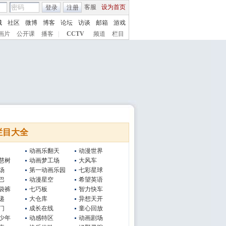
客服
设为首页
登录
注册
城
社区
微博
博客
论坛
访谈
邮箱
游戏
画片
公开课
播客
|
CCTV
频道
栏目
栏目大全
动画乐翻天
动漫世界
慧树
动画梦工场
大风车
场
第一动画乐园
七彩星球
巴
动漫星空
希望英语
袋裤
七巧板
智力快车
递
大仓库
异想天开
门
成长在线
童心回放
少年
动感特区
动画剧场