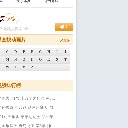
库
快乐体验
绿野寻踪
母查找动画片
更多
B
C
D
E
F
G
H
I
J
L
M
N
O
P
Q
R
S
T
V
W
X
Y
Z
视频排行榜
动画大巴1号 十万个为什么 第3...
红色传奇 小八路 动画乐翻天 20...
第1动画乐园 羊羊运动会 第59集...
动画乐翻天 奇幻龙宝 第3集 神...