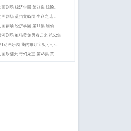
动画剧场 经济学园 第21集 惊险...
动画剧场 蓝猫龙骑团 生命之花 ...
动画剧场 经济学园 第11集 谁偷...
银河剧场 虹猫蓝兔勇者归来 第52集
第1动画乐园 我的布叮宝贝 小小...
动画乐翻天 奇幻龙宝 第48集 黄...