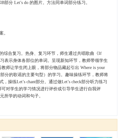
分 Let’s do 的图片。方法同单词部分练习。
案。
综合复习。热身、复习环节，师生通过共唱歌曲《If
on says”复习表示身体各部位的单词。呈现新知环节，教师带领学生
然后教师让学生闭上眼，将部分物品藏起引出 Where is your
et’s chant 部分的歌谣的主要句型）的学习。趣味操练环节，教师将
et’s chant部分。通过做Let’s check部分听力练习
师可对学生的学习情况进行评价或引导学生进行自我评
单元所学的动词和句子。