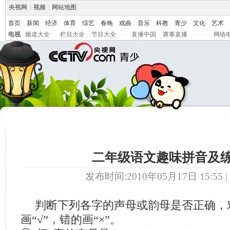
央视网
|
视频
|
网站地图
首页
新闻
经济
体育
综艺
春晚
戏曲
音乐
科教
青少
文化
艺术
电视
频道大全
栏目大全
节目大全
直播中国
赛事直播
网络
二年级语文趣味拼音及
发布时间:2010年05月17日 15:55 |
判断下列各字的声母或韵母是否正确，
画“√”，错的画“×”。