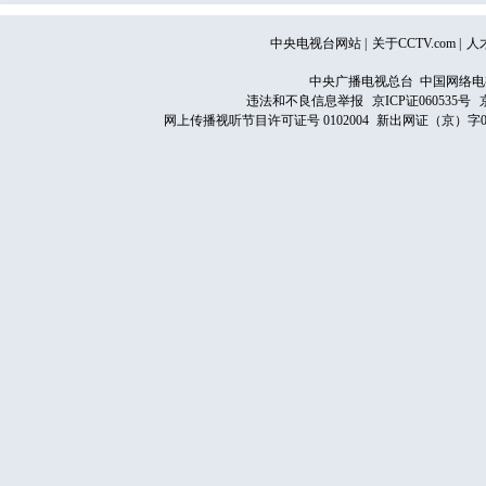
中央电视台网站
|
关于CCTV.com
|
人
中央广播电视总台 中国网络电
违法和不良信息举报
京ICP证060535号
网上传播视听节目许可证号 0102004
新出网证（京）字0