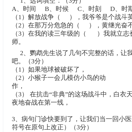
1、选词填空：（3分）
A、时间 B、时候 C、时刻 D、时
（1）解放战争（ ），我爷爷是个战斗
（2）在那万分危急的（ ），黄继光奋
（3）在我的读三年级的（ ）我就立志
师。
2、鹦鹉先生说了几句不完整的话，让
吧。（3分）
（1）如果地球被破坏
（2）小猴子一会儿模仿小鸟的动
作，
（3） 在抗击“非典”的这场战斗中，白衣
夜地奋战在第一线，
3、病句门诊快要到了，让我们当一回小
符号在原句上改正）（3分）