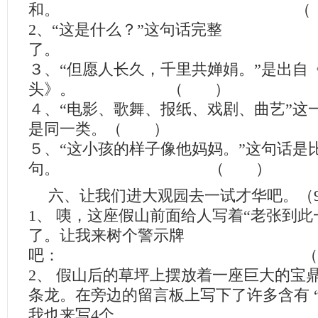
和。 （ 
2、“这是什么？”这句话完整
了。 （
３、“但愿人长久，千里共婵娟。”是出自
头》。 （ ）
４、“电影、歌舞、报纸、戏剧、曲艺”这一
是同一类。（ ）
５、“这小孩的样子像他妈妈。”这句话是
句。 （ ）
六、让我们进大观园去一试才华吧。（
1、 咦，这座假山前面给人写着“老张到此
了。让我来树个警示牌
吧： （2分
2、 假山后的草坪上摆放着一座巨大的宝
条龙。在旁边的留言板上写下了许多含有 
我也来写4个。