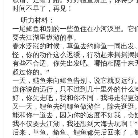
歌谱、走错了路。好好检查矫正，你将少
时间不早了，再见！
听力材料：
一尾鲫鱼和别的一些鱼住在小河汊里。它
要去江湖里遨游的事。
春水泛涨的时候，草鱼去约鲫鱼一同出发
怪，你的动作这么迟缓，行动起来摇摇摆
有些不合适。你先出发吧。哪怕相隔十来
超过你的。”
一天，鲢鱼来向鲫鱼告别，说它就要远行
道你说的远行，只不过到几十里外的什么
好，你先走吧，我和你不同，我将走得更远
又一天，鲤鱼去约鲫鱼做游伴，除去逛逛
能和你一道去，因为你的速度不如我，会
我不仅要去江湖，我还想到大海去玩啊！”
后来，草鱼、鲢鱼、鲤鱼都先后回来了，