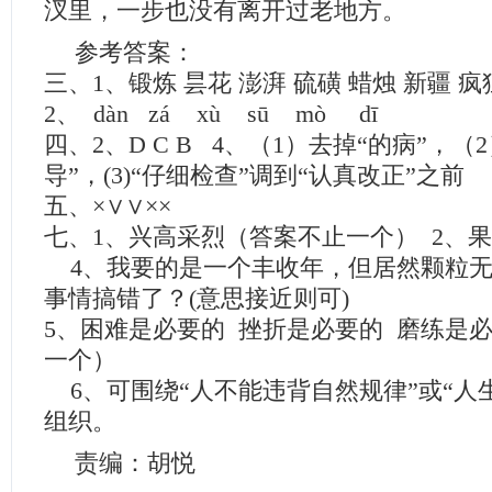
汊里，一步也没有离开过老地方。
参考答案：
三、1、锻炼 昙花 澎湃 硫磺 蜡烛 新疆 疯
2、 dàn zá xù sū mò dī
四、2、D C B 4、（1）去掉“的病”，（
导”，(3)“仔细检查”调到“认真改正”之前
五、×∨∨××
七、1、兴高采烈（答案不止一个） 2、果
4、我要的是一个丰收年，但居然颗粒无
事情搞错了？(意思接近则可)
5、困难是必要的 挫折是必要的 磨练是
一个）
6、可围绕“人不能违背自然规律”或“人
组织。
责编：胡悦