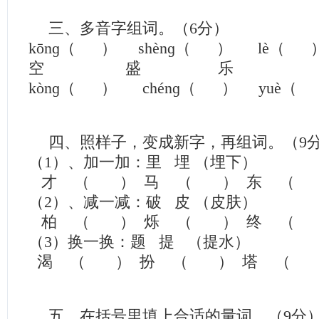
三、多音字组词。（6分）
kōnɡ（ ） shènɡ（ ） lè（ 
空 盛 乐
kònɡ（ ） chénɡ（ ） yuè（
四、照样子，变成新字，再组词。（9
（1）、加一加：里 埋 （埋下）
才 （ ） 马 （ ） 东 （
（2）、减一减：破 皮 （皮肤）
柏 （ ） 烁 （ ） 终 （
（3）换一换：题 提 （提水）
渴 （ ） 扮 （ ） 塔 （
五、在括号里填上合适的量词。（9分