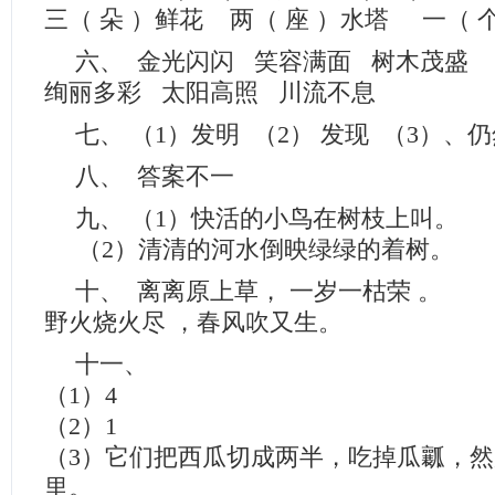
三（ 朵 ）鲜花 两（ 座 ）水塔 一（
六、 金光闪闪 笑容满面 树木茂盛
绚丽多彩 太阳高照 川流不息
七、 （1）发明 （2） 发现 （3）、
八、 答案不一
九、 （1）快活的小鸟在树枝上叫。
（2）清清的河水倒映绿绿的着树。
十、 离离原上草， 一岁一枯荣 。
野火烧火尽 ，春风吹又生。
十一、
（1）4
（2）1
（3）它们把西瓜切成两半，吃掉瓜瓤，
里。