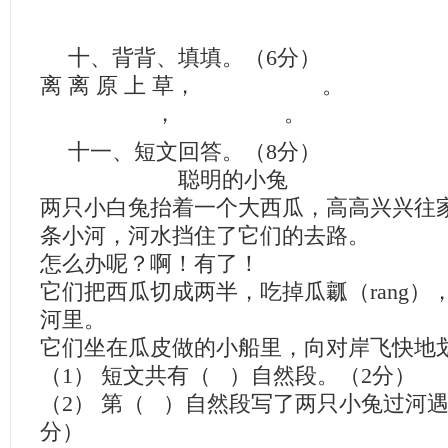
十、背背、填填。（6分）
离 离 原 上 草， 。
， 。
十一、短文回答。（8分）
聪明的小兔
两只小白兔抬着一个大西瓜，高高兴兴往
条小河，河水挡住了它们的去路。
怎么办呢？啊！有了！
它们把西瓜切成两半，吃掉瓜瓤（rang）
河里。
它们坐在瓜皮做的小船里，向对岸飞快地
（1） 短文共有（ ）自然段。（2分）
（2） 第（ ）自然段写了两只小兔过河
分）