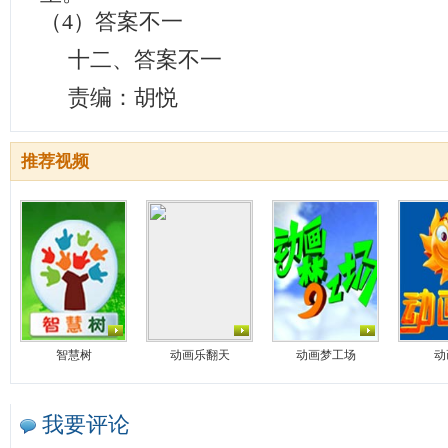
（4）答案不一
十二、答案不一
责编：胡悦
推荐视频
智慧树
动画乐翻天
动画梦工场
动
我要评论