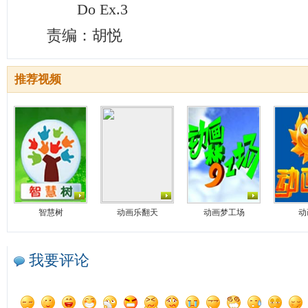
Do Ex.3
责编：胡悦
推荐视频
智慧树
动画乐翻天
动画梦工场
动
我要评论