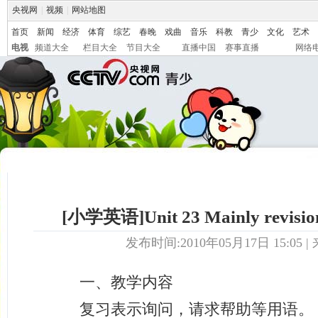
央视网
|
视频
|
网站地图
首页
新闻
经济
体育
综艺
春晚
戏曲
音乐
科教
青少
文化
艺术
电视
频道大全
栏目大全
节目大全
直播中国
赛事直播
网络
[小学英语]Unit 23 Mainly revision
发布时间:2010年05月17日 15:05 | 
一、教学内容
复习表示询问，请求帮助等用语。