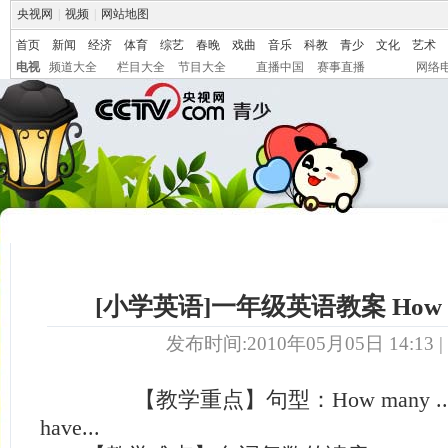
央视网
|
视频
|
网站地图
首页
新闻
经济
体育
综艺
春晚
戏曲
音乐
科教
青少
文化
艺术
电视
频道大全
栏目大全
节目大全
直播中国
赛事直播
网络
[小学英语]一年级英语教案 How m
发布时间:2010年05月05日 14:13 |
【教学重点】句型：How many ...do y
have...